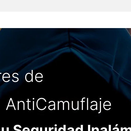
Inicio
Particulares
Empresas
Todos lo
res de
|
AntiCamuflaje
u Seguridad Inalám