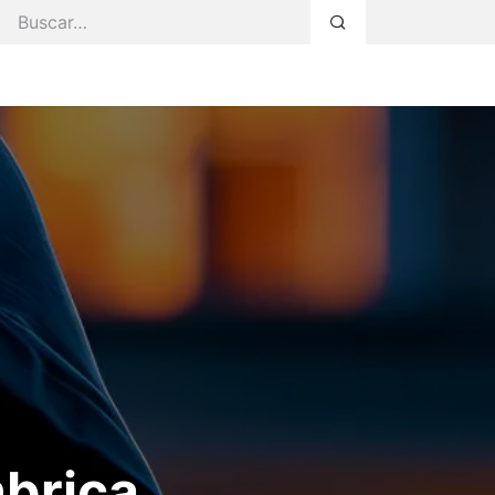
s Servicios
Faq
Blog
Área Privada
brica